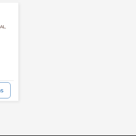
AL,
ás