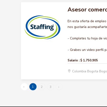
Asesor comerc
En esta oferta de emple
nos gustaría acompañarte 
- Completes tu hoja de vi
- Grabes un video perfil p
Salario :
$ 1.750.905
Colombia Bogota Bogo
‹
1
2
3
›