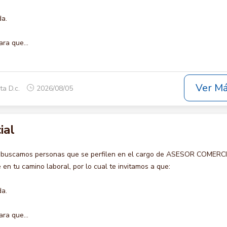
da.
ara que...
Ver M
ta D.c.
2026/08/05
ial
o buscamos personas que se perfilen en el cargo de ASESOR COMERCI
en tu camino laboral, por lo cual te invitamos a que:
da.
ara que...