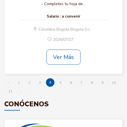
- Completes tu hoja de...
Salario :
a convenir
Colombia Bogota Bogota D.c.
2026/07/27
Ver Más
4
‹
1
2
3
5
6
7
8
9
10
11
›
CONÓCENOS