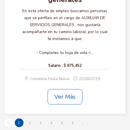
En esta oferta de empleo buscamos personas
que se perfilen en el cargo de AUXILIAR DE
SERVICIOS GENERALES , nos gustaría
acompañarte en tu camino laboral, por lo cual
te invitamos a que:
- Completes tu hoja de vida.<...
Salario :
$ 875.452
Colombia Huila Neiva
2026/07/29
Ver Más
‹
1
2
3
4
5
6
›