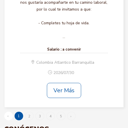
nos gustaría acompañarte en tu camino laboral,
por lo cual te invitamos a que:
- Completes tu hoja de vida.
...
Salario :
a convenir
Colombia Atlantico Barranquilla
2026/07/30
Ver Más
‹
1
2
3
4
5
›