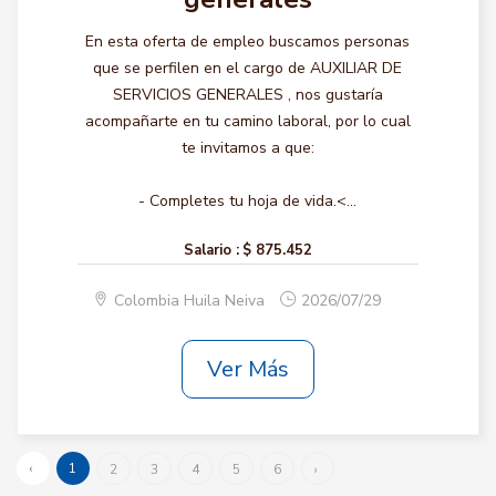
En esta oferta de empleo buscamos personas
que se perfilen en el cargo de AUXILIAR DE
SERVICIOS GENERALES , nos gustaría
acompañarte en tu camino laboral, por lo cual
te invitamos a que:
- Completes tu hoja de vida.<...
Salario :
$ 875.452
Colombia Huila Neiva
2026/07/29
Ver Más
‹
1
2
3
4
5
6
›