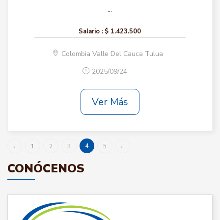
...
Salario :
$ 1.423.500
Colombia Valle Del Cauca Tulua
2025/09/24
Ver Más
4
‹
1
2
3
5
›
CONÓCENOS