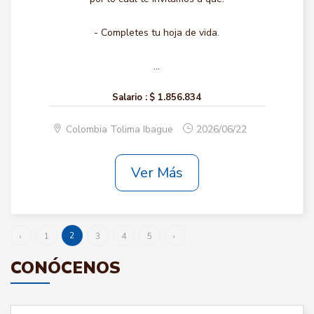
- Completes tu hoja de vida.
...
Salario :
$ 1.856.834
Colombia Tolima Ibague
2026/06/22
Ver Más
2
‹
1
3
4
5
›
CONÓCENOS