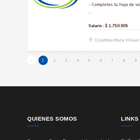
- Completes tu hoja de vi
...
Salario :
$ 1.750.905
Colombia Meta Villavi
‹
1
2
3
4
5
6
7
8
9
QUIENES SOMOS
LINKS