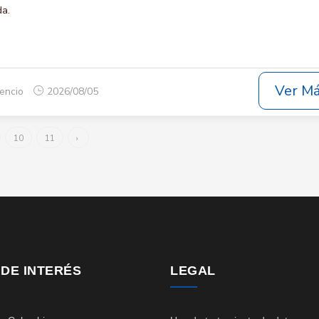
da.
Ver M
cencio
2026/08/05
10
11
›
 DE INTERÉS
LEGAL