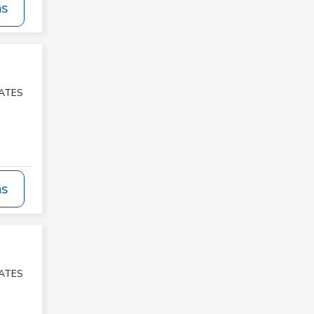
ás
LATES
ás
LATES