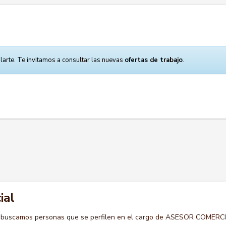
larte. Te invitamos a consultar las nuevas
ofertas de trabajo
.
ial
o buscamos personas que se perfilen en el cargo de ASESOR COMERCI