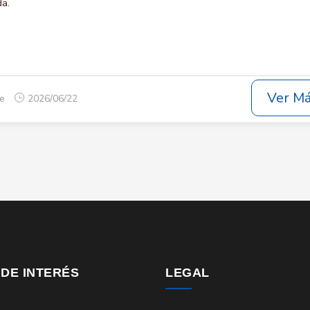
da.
Ver M
ue
2026/06/22
 DE INTERÉS
LEGAL