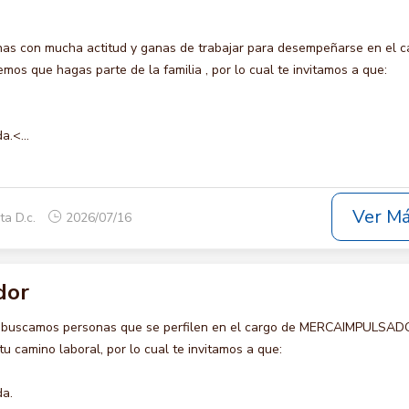
s con mucha actitud y ganas de trabajar para desempeñarse en el c
s que hagas parte de la familia , por lo cual te invitamos a que:
a.<...
Ver M
ta D.c.
2026/07/16
dor
o buscamos personas que se perfilen en el cargo de MERCAIMPULSAD
u camino laboral, por lo cual te invitamos a que:
da.