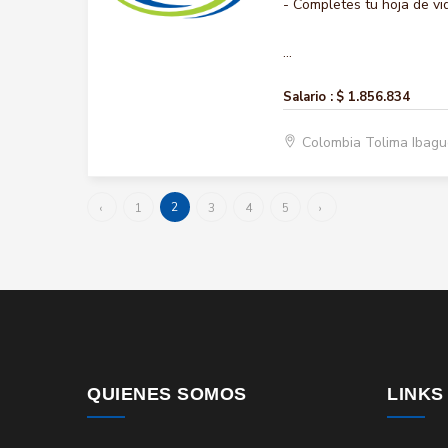
- Completes tu hoja de vi
...
Salario :
$ 1.856.834
Colombia Tolima Ibag
2
‹
1
3
4
5
›
QUIENES SOMOS
LINKS