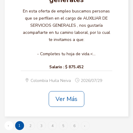
En esta oferta de empleo buscamos personas
que se perfilen en el cargo de AUXILIAR DE
SERVICIOS GENERALES , nos gustaría
acompañarte en tu camino laboral, por lo cual
te invitamos a que:
- Completes tu hoja de vida.<...
Salario :
$ 875.452
Colombia Huila Neiva
2026/07/29
Ver Más
‹
1
2
3
4
5
6
›