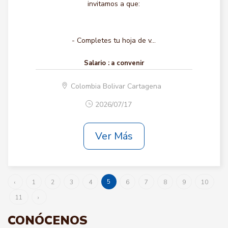
invitamos a que:
- Completes tu hoja de v...
Salario :
a convenir
Colombia Bolivar Cartagena
2026/07/17
Ver Más
5
‹
1
2
3
4
6
7
8
9
10
11
›
CONÓCENOS