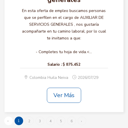
En esta oferta de empleo buscamos personas
que se perfilen en el cargo de AUXILIAR DE
SERVICIOS GENERALES , nos gustaría
acompañarte en tu camino laboral, por lo cual
te invitamos a que:
- Completes tu hoja de vida.<...
Salario :
$ 875.452
Colombia Huila Neiva
2026/07/29
Ver Más
‹
1
2
3
4
5
6
›