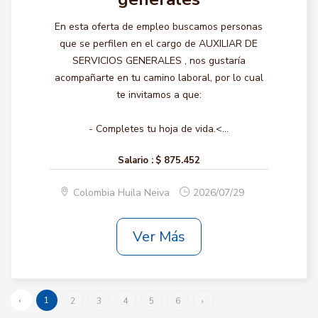
En esta oferta de empleo buscamos personas
que se perfilen en el cargo de AUXILIAR DE
SERVICIOS GENERALES , nos gustaría
acompañarte en tu camino laboral, por lo cual
te invitamos a que:
- Completes tu hoja de vida.<...
Salario :
$ 875.452
Colombia Huila Neiva
2026/07/29
Ver Más
‹
1
2
3
4
5
6
›