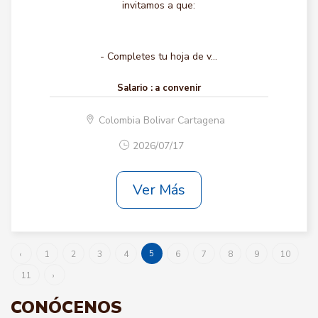
invitamos a que:
- Completes tu hoja de v...
Salario :
a convenir
Colombia Bolivar Cartagena
2026/07/17
Ver Más
5
‹
1
2
3
4
6
7
8
9
10
11
›
CONÓCENOS