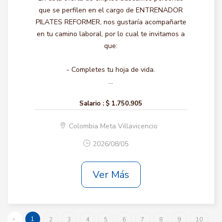
que se perfilen en el cargo de ENTRENADOR
PILATES REFORMER, nos gustaría acompañarte
en tu camino laboral, por lo cual te invitamos a
que:
- Completes tu hoja de vida.
...
Salario :
$ 1.750.905
Colombia Meta Villavicencio
2026/08/05
Ver Más
‹
1
2
3
4
5
6
7
8
9
10