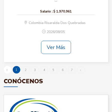
...
Salario :
$ 1.970.961
Colombia Risaralda Dos Quebradas
2026/08/05
Ver Más
‹
1
2
3
4
5
6
7
›
CONÓCENOS