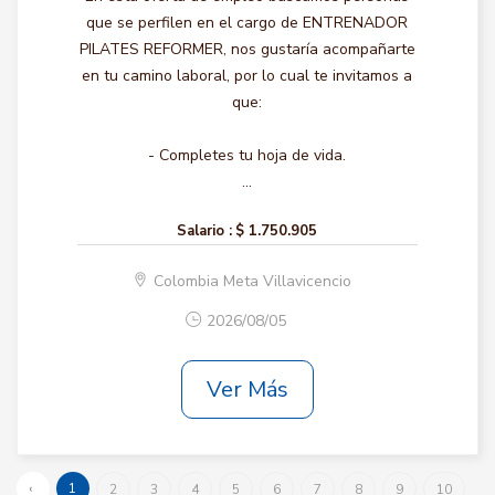
que se perfilen en el cargo de ENTRENADOR
PILATES REFORMER, nos gustaría acompañarte
en tu camino laboral, por lo cual te invitamos a
que:
- Completes tu hoja de vida.
...
Salario :
$ 1.750.905
Colombia Meta Villavicencio
2026/08/05
Ver Más
‹
1
2
3
4
5
6
7
8
9
10