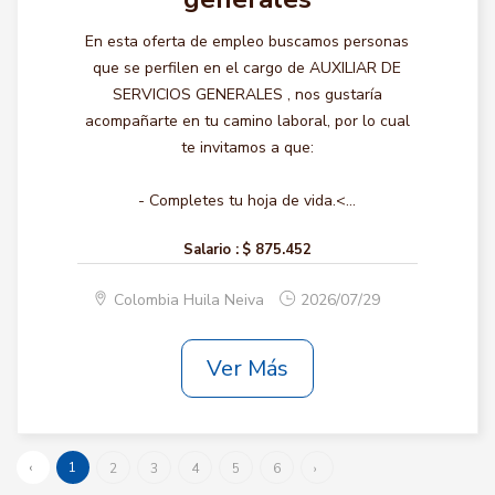
En esta oferta de empleo buscamos personas
que se perfilen en el cargo de AUXILIAR DE
SERVICIOS GENERALES , nos gustaría
acompañarte en tu camino laboral, por lo cual
te invitamos a que:
- Completes tu hoja de vida.<...
Salario :
$ 875.452
Colombia Huila Neiva
2026/07/29
Ver Más
‹
1
2
3
4
5
6
›