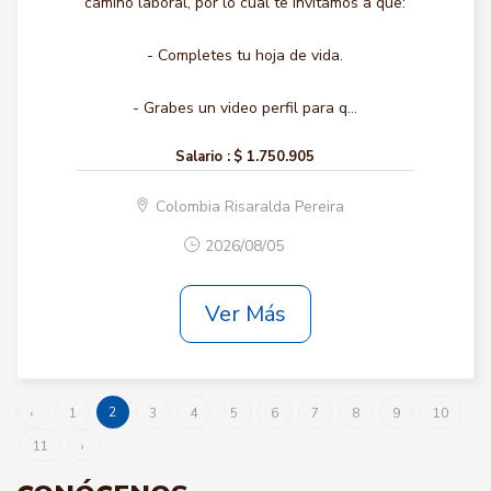
camino laboral, por lo cual te invitamos a que:
- Completes tu hoja de vida.
- Grabes un video perfil para q...
Salario :
$ 1.750.905
Colombia Risaralda Pereira
2026/08/05
Ver Más
2
‹
1
3
4
5
6
7
8
9
10
11
›