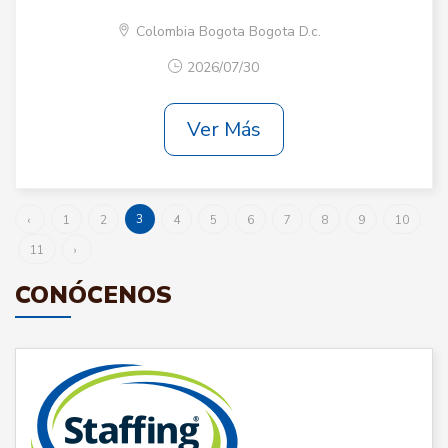
Colombia Bogota Bogota D.c.
2026/07/30
Ver Más
3
‹
1
2
4
5
6
7
8
9
10
11
›
CONÓCENOS