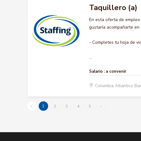
Taquillero (a)
En esta oferta de empleo
gustaría acompañarte en t
- Completes tu hoja de vi
...
Salario :
a convenir
Colombia Atlantico Ba
‹
1
2
3
4
5
›