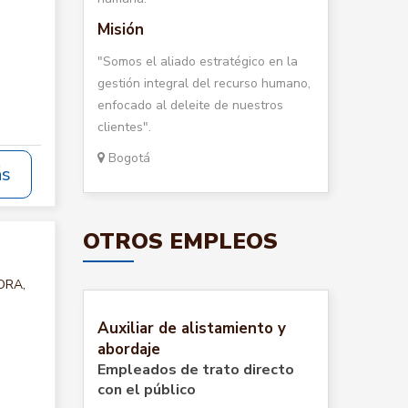
Misión
"Somos el aliado estratégico en la
gestión integral del recurso humano,
enfocado al deleite de nuestros
clientes".
Bogotá
ás
OTROS EMPLEOS
ORA,
Auxiliar de alistamiento y
abordaje
Empleados de trato directo
con el público