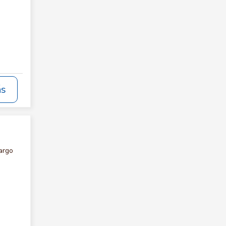
ás
argo