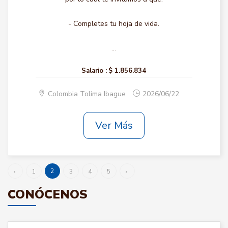
- Completes tu hoja de vida.
...
Salario :
$ 1.856.834
Colombia Tolima Ibague
2026/06/22
Ver Más
2
‹
1
3
4
5
›
CONÓCENOS