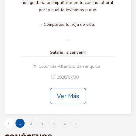
nos gustaría acompañarte en tu camino laboral,
por lo cual te invitamos a que:
- Completes tu hoja de vida.
...
Salario :
a convenir
Colombia Atlantico Barranquilla
2026/07/30
Ver Más
‹
1
2
3
4
5
›