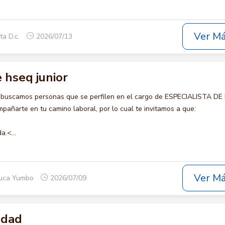
Ver M
ta D.c.
2026/07/13
e hseq junior
o buscamos personas que se perfilen en el cargo de ESPECIALISTA D
pañarte en tu camino laboral, por lo cual te invitamos a que:
a.<...
Ver M
auca Yumbo
2026/07/09
idad