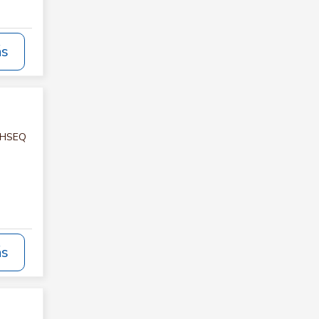
ás
E HSEQ
ás