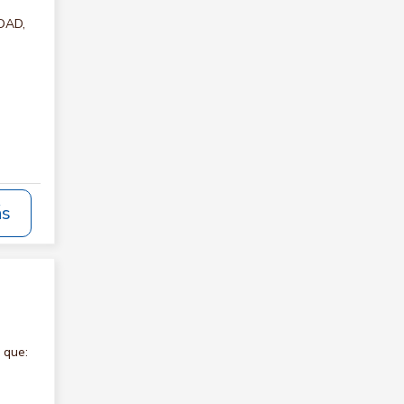
IDAD,
ás
 que: