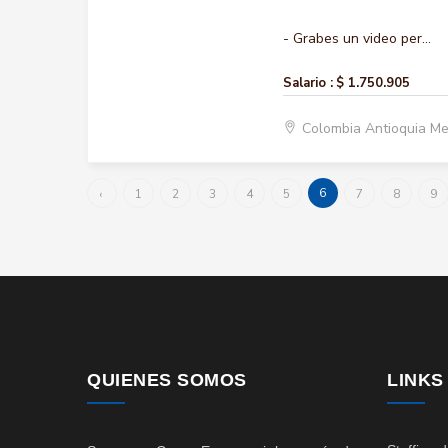
- Grabes un video per...
Salario :
$ 1.750.905
Colombia Antioquia Me
6
‹
1
2
3
4
5
7
8
9
QUIENES SOMOS
LINKS