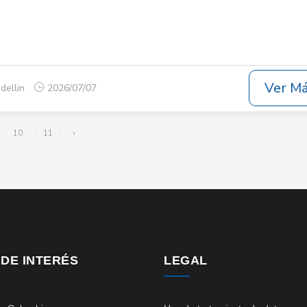
Ver M
dellin
2026/07/07
10
11
›
 DE INTERÉS
LEGAL