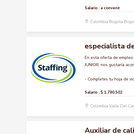
Salario :
a convenir
Colombia Bogota Bogo
especialista d
En esta oferta de emple
JUNIOR, nos gustaría acom
- Completes tu hoja de vid
Salario :
$ 1.780.502
Colombia Valle Del C
Auxiliar de cal