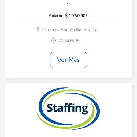
...
Salario :
$ 1.750.905
Colombia Bogota Bogota D.c.
2026/08/05
Ver Más