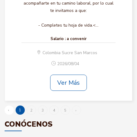
acompañarte en tu camino laboral, por lo cual
te invitamos a que:
- Completes tu hoja de vida.<...
Salario :
a convenir
Colombia Sucre San Marcos
2026/08/04
Ver Más
‹
1
2
3
4
5
›
CONÓCENOS