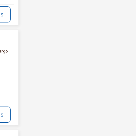
ás
argo
ás