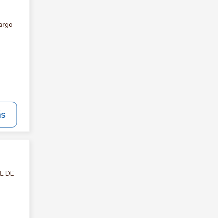
argo
ás
AL DE