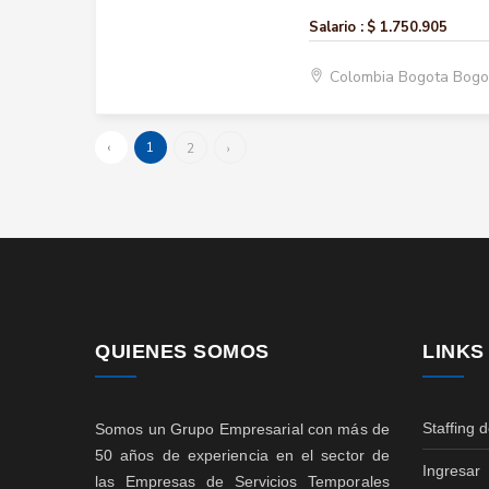
Salario :
$ 1.750.905
Colombia Bogota Bogo
‹
1
2
›
QUIENES SOMOS
LINKS
Staffing 
Somos un Grupo Empresarial con más de
50 años de experiencia en el sector de
Ingresar
las Empresas de Servicios Temporales