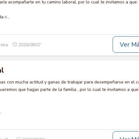
ía acompañarte en tu camino laboral, por lo cual te invitamos a que:
a.<...
Ver M
reira
2026/08/07
al
s con mucha actitud y ganas de trabajar para desempeñarse en el c
remos que hagas parte de la familia , por lo cual te invitamos a que
.