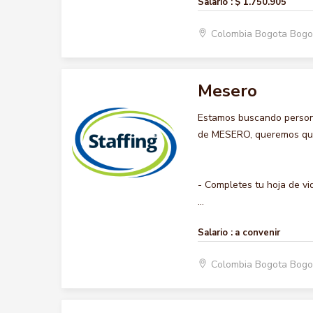
Salario :
$ 1.750.905
Colombia Bogota Bogo
Mesero
Estamos buscando persona
de MESERO, queremos que h
- Completes tu hoja de vi
...
Salario :
a convenir
Colombia Bogota Bogo