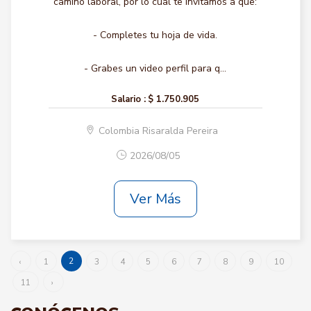
camino laboral, por lo cual te invitamos a que:
- Completes tu hoja de vida.
- Grabes un video perfil para q...
Salario :
$ 1.750.905
Colombia Risaralda Pereira
2026/08/05
Ver Más
2
‹
1
3
4
5
6
7
8
9
10
11
›