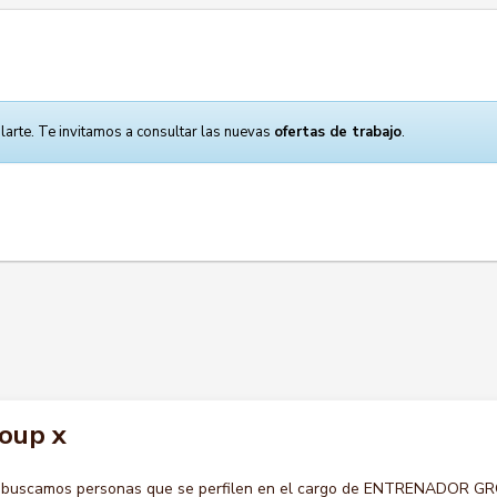
larte. Te invitamos a consultar las nuevas
ofertas de trabajo
.
oup x
o buscamos personas que se perfilen en el cargo de ENTRENADOR G