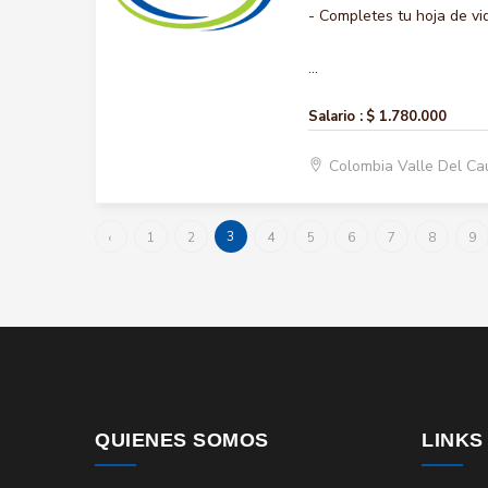
- Completes tu hoja de vi
...
Salario :
$ 1.780.000
Colombia Valle Del Ca
3
‹
1
2
4
5
6
7
8
9
QUIENES SOMOS
LINKS