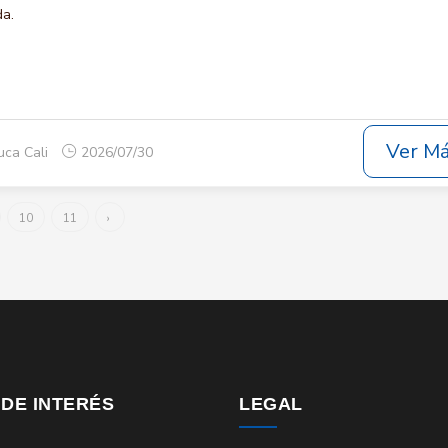
da.
Ver M
uca Cali
2026/07/30
10
11
›
 DE INTERÉS
LEGAL