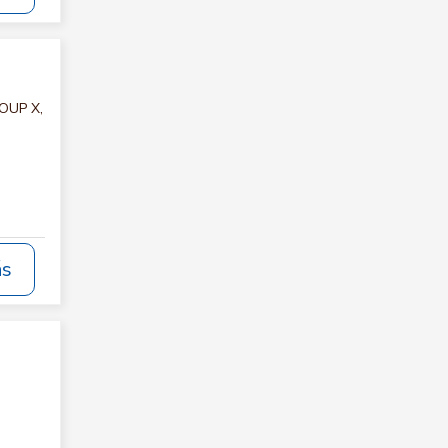
ROUP X,
ás