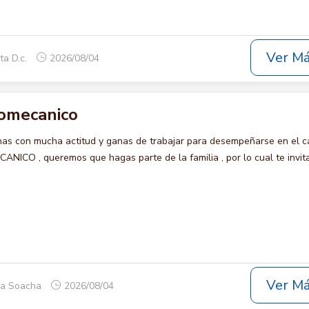
Ver M
ta D.c.
2026/08/04
romecanico
s con mucha actitud y ganas de trabajar para desempeñarse en el c
CO , queremos que hagas parte de la familia , por lo cual te invi
Ver M
ca Soacha
2026/08/04