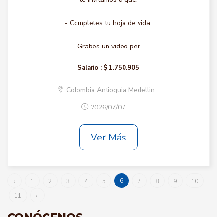
- Completes tu hoja de vida.
- Grabes un video per...
Salario :
$ 1.750.905
Colombia Antioquia Medellin
2026/07/07
Ver Más
6
‹
1
2
3
4
5
7
8
9
10
11
›