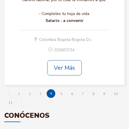
- Completes tu hoja de vida.
Salario :
a convenir
Colombia Bogota Bogota D.c.
2026/07/24
Ver Más
4
‹
1
2
3
5
6
7
8
9
10
11
›
CONÓCENOS