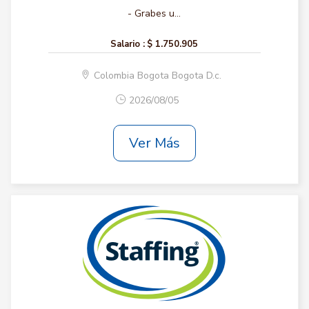
- Grabes u...
Salario :
$ 1.750.905
Colombia Bogota Bogota D.c.
2026/08/05
Ver Más