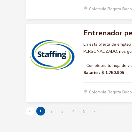
Colombia Bogota Bogo
Entrenador pe
En esta oferta de emple
PERSONALIZADO, nos gusta
- Completes tu hoja de vi
Salario :
$ 1.750.905
Colombia Bogota Bogo
‹
1
2
3
4
5
›