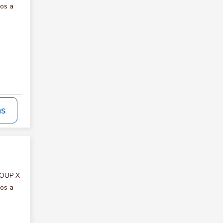
mos a
ás
ROUP X
mos a