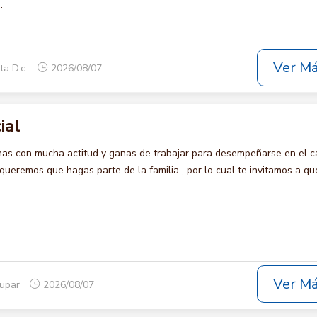
.
Ver M
ta D.c.
2026/08/07
ial
s con mucha actitud y ganas de trabajar para desempeñarse en el c
remos que hagas parte de la familia , por lo cual te invitamos a qu
.
Ver M
dupar
2026/08/07