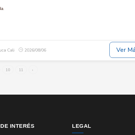
da.
Ver M
uca Cali
2026/08/06
10
11
›
 DE INTERÉS
LEGAL