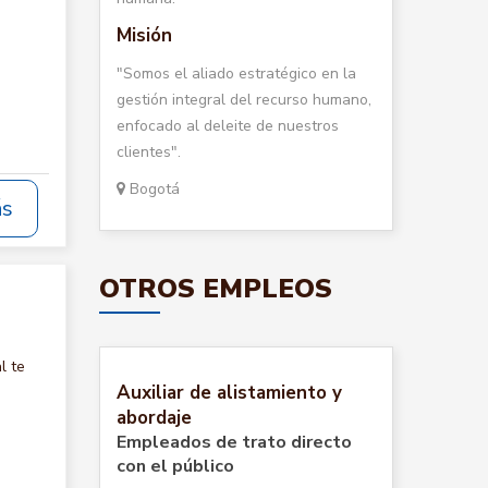
Misión
"Somos el aliado estratégico en la
gestión integral del recurso humano,
enfocado al deleite de nuestros
clientes".
Bogotá
ás
OTROS EMPLEOS
l te
Auxiliar de alistamiento y
abordaje
Empleados de trato directo
con el público