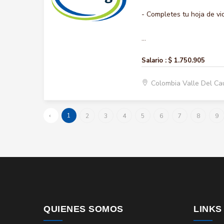
- Completes tu hoja de vi
...
Salario :
$ 1.750.905
Colombia Valle Del Ca
‹
1
2
3
4
5
6
7
8
9
QUIENES SOMOS
LINKS