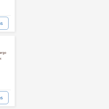
ás
argo
e:
ás