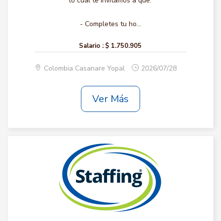
lo cual te invitamos a que:
- Completes tu ho...
Salario :
$ 1.750.905
Colombia Casanare Yopal
2026/07/28
Ver Más