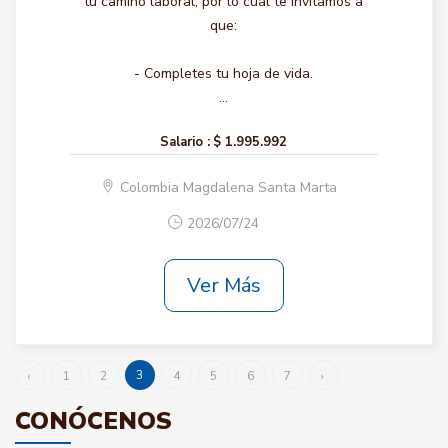
tu camino laboral, por lo cual te invitamos a
que:
- Completes tu hoja de vida.
...
Salario :
$ 1.995.992
Colombia Magdalena Santa Marta
2026/07/24
Ver Más
3
‹
1
2
4
5
6
7
›
CONÓCENOS