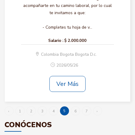
acompañarte en tu camino laboral, por lo cual
te invitamos a que:
- Completes tu hoja de v...
Salario :
$ 2.000.000
Colombia Bogota Bogota D.c.
2026/05/26
Ver Más
5
‹
1
2
3
4
6
7
›
CONÓCENOS