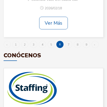
2026/02/18
Ver Más
6
‹
1
2
3
4
5
7
8
9
›
CONÓCENOS