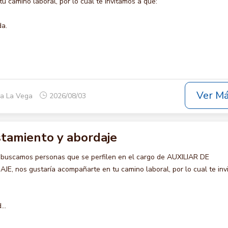
u camino laboral, por lo cual te invitamos a que:
da.
Ver M
ca La Vega
2026/08/03
istamiento y abordaje
 buscamos personas que se perfilen en el cargo de AUXILIAR DE
 nos gustaría acompañarte en tu camino laboral, por lo cual te inv
..