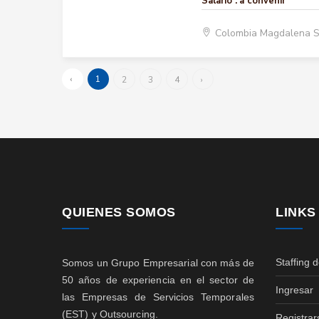
Salario :
a convenir
Colombia Magdalena 
‹
1
2
3
4
›
QUIENES SOMOS
LINKS
Staffing 
Somos un Grupo Empresarial con más de
50 años de experiencia en el sector de
Ingresar
las Empresas de Servicios Temporales
(EST) y Outsourcing.
Registrar