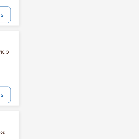
ás
VICIO
ás
nos