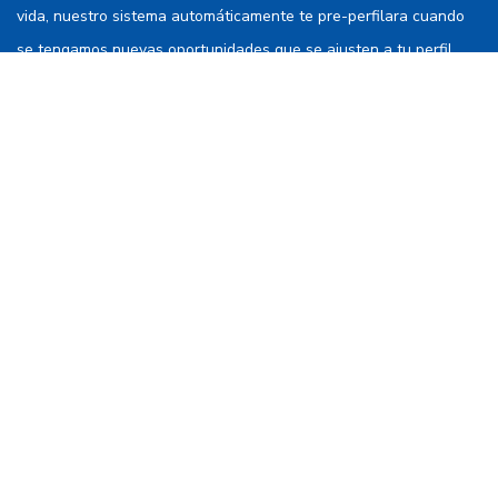
vida, nuestro sistema automáticamente te pre-perfilara cuando
se tengamos nuevas oportunidades que se ajusten a tu perfil.
!Registra tu hoja de vida!
QUIENES SOMOS
Somos un Grupo Empresarial con más de 50 años de
experiencia en el sector de las Empresas de Servicios
Temporales (EST) y Outsourcing.
¡Atrévete a cambiar las cosas con nosotros! Regístrate en