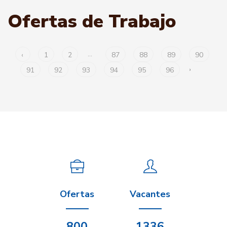
Ofertas de Trabajo
‹
1
2
...
87
88
89
90
91
92
93
94
95
96
›
Ofertas
Vacantes
800
1336