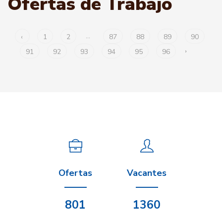
Ofertas de Trabajo
‹
1
2
...
87
88
89
90
91
92
93
94
95
96
›
Ofertas
Vacantes
801
1360